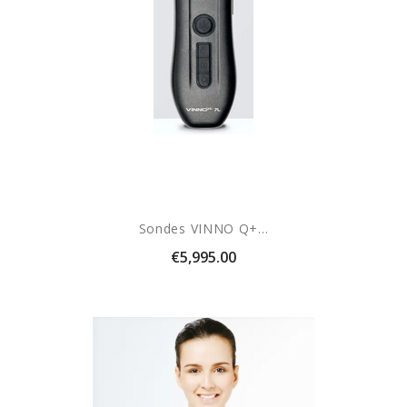
Sondes VINNO Q+...
Price
€5,995.00